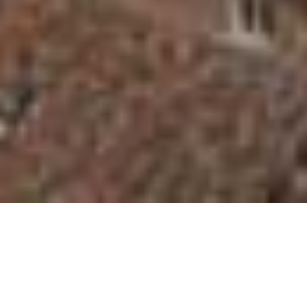
Angelani Restauro
La
è composta da un team
di professionisti che operano dal 1980.
L’esperienza maturata, unita alle ultime