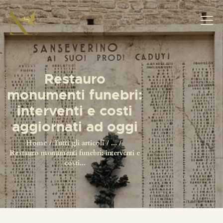
Restauro
monumenti funebri:
HOME
interventi e costi
TEAM RESTAURATORI
aggiornati ad oggi
TIPOLOGIE DI
RESTAURO
Home
Tutti gli articoli
...
Restauro monumenti funebri: interventi e
LABORATORIO
costi...
GALLERIA
SERVIZI
CONTATTI