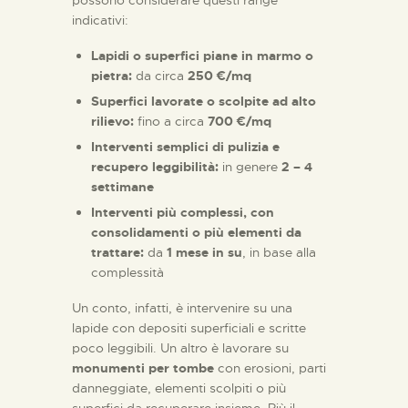
possono considerare questi range
indicativi:
Lapidi o superfici piane in marmo o
pietra:
da circa
250 €/mq
Superfici lavorate o scolpite ad alto
rilievo:
fino a circa
700 €/mq
Interventi semplici di pulizia e
recupero leggibilità:
in genere
2 – 4
settimane
Interventi più complessi, con
consolidamenti o più elementi da
trattare:
da
1 mese in su
, in base alla
complessità
Un conto, infatti, è intervenire su una
lapide con depositi superficiali e scritte
poco leggibili. Un altro è lavorare su
monumenti per tombe
con erosioni, parti
danneggiate, elementi scolpiti o più
superfici da recuperare insieme. Più il